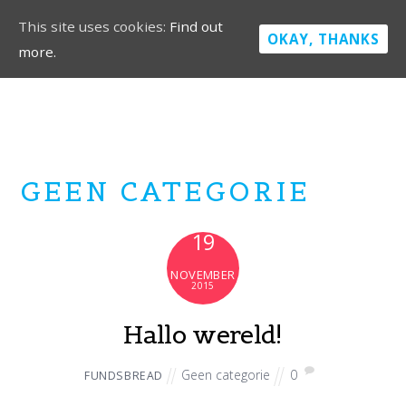
This site uses cookies:
Find out
OKAY, THANKS
more.
GEEN CATEGORIE
19
NOVEMBER
2015
Hallo wereld!
Geen categorie
0
FUNDSBREAD